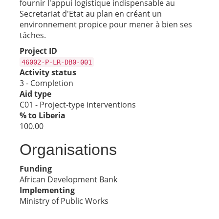
fournir l'appui logistique indispensable au
Secretariat d'Etat au plan en créant un
environnement propice pour mener à bien ses
tâches.
Project ID
46002-P-LR-DB0-001
Activity status
3 - Completion
Aid type
C01 - Project-type interventions
% to Liberia
100.00
Organisations
Funding
African Development Bank
Implementing
Ministry of Public Works