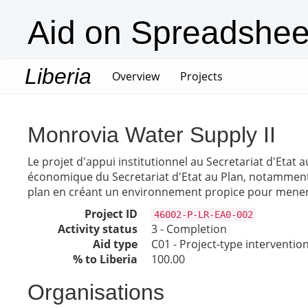
Aid on Spreadshee
Liberia
(current)
Overview
Projects
Monrovia Water Supply II
Le projet d'appui institutionnel au Secretariat d'Etat
économique du Secretariat d'Etat au Plan, notamment la
plan en créant un environnement propice pour mener 
Project ID
46002-P-LR-EA0-002
Activity status
3 - Completion
Aid type
C01 - Project-type interventio
% to Liberia
100.00
Organisations