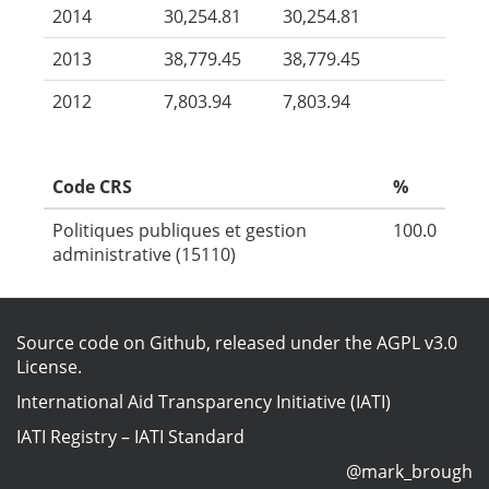
2014
30,254.81
30,254.81
2013
38,779.45
38,779.45
2012
7,803.94
7,803.94
Code CRS
%
Politiques publiques et gestion
100.0
administrative (15110)
Source code on Github
, released under the
AGPL v3.0
License
.
International Aid Transparency Initiative (IATI)
IATI Registry
–
IATI Standard
@mark_brough