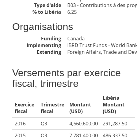
Type d'aide
B03 - Contributions à des prog
% to Libéria
6.25
Organisations
Funding
Canada
Implementing
IBRD Trust Funds - World Ban
Extending
Foreign Affairs, Trade and D
Versements par exercice
fiscal, trimestre
Libéria
Exercice
Trimestre
Montant
Montant
fiscal
fiscal
(USD)
(USD)
2016
Q3
4,660,600.00
291,287.50
2015
Q3
7,781,400.00
486,337.50