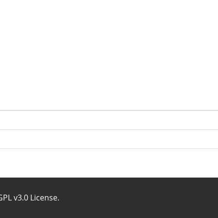
PL v3.0 License
.