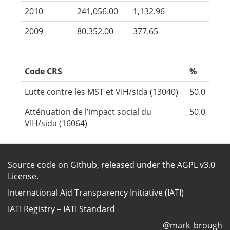
2010
241,056.00
1,132.96
2009
80,352.00
377.65
Code CRS
%
Lutte contre les MST et VIH/sida (13040)
50.0
Atténuation de l’impact social du
50.0
VIH/sida (16064)
Source code on Github
, released under the
AGPL v3.0
License
.
International Aid Transparency Initiative (IATI)
IATI Registry
–
IATI Standard
@mark_brough