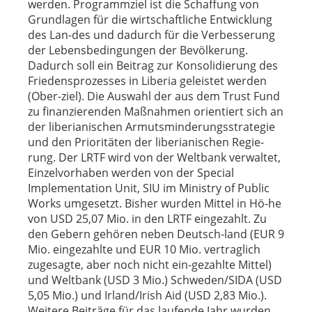
werden. Programmziel ist die Schaffung von
Grundlagen für die wirtschaftliche Entwicklung
des Lan-des und dadurch für die Verbesserung
der Lebensbedingungen der Bevölkerung.
Dadurch soll ein Beitrag zur Konsolidierung des
Friedensprozesses in Liberia geleistet werden
(Ober-ziel). Die Auswahl der aus dem Trust Fund
zu finanzierenden Maßnahmen orientiert sich an
der liberianischen Armutsminderungsstrategie
und den Prioritäten der liberianischen Regie-
rung. Der LRTF wird von der Weltbank verwaltet,
Einzelvorhaben werden von der Special
Implementation Unit, SIU im Ministry of Public
Works umgesetzt. Bisher wurden Mittel in Hö-he
von USD 25,07 Mio. in den LRTF eingezahlt. Zu
den Gebern gehören neben Deutsch-land (EUR 9
Mio. eingezahlte und EUR 10 Mio. vertraglich
zugesagte, aber noch nicht ein-gezahlte Mittel)
und Weltbank (USD 3 Mio.) Schweden/SIDA (USD
5,05 Mio.) und Irland/Irish Aid (USD 2,83 Mio.).
Weitere Beiträge für das laufende Jahr wurden