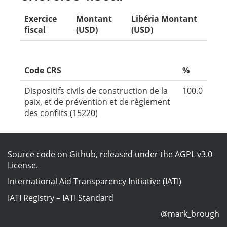
Exercice
Montant
Libéria Montant
fiscal
(USD)
(USD)
Code CRS
%
Dispositifs civils de construction de la
100.0
paix, et de prévention et de règlement
des conflits (15220)
Source code on Github
, released under the
AGPL v3.0
License
.
International Aid Transparency Initiative (IATI)
IATI Registry
–
IATI Standard
@mark_brough