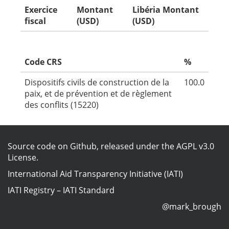
Exercice
Montant
Libéria Montant
fiscal
(USD)
(USD)
Code CRS
%
Dispositifs civils de construction de la
100.0
paix, et de prévention et de règlement
des conflits (15220)
Source code on Github
, released under the
AGPL v3.0
License
.
International Aid Transparency Initiative (IATI)
IATI Registry
–
IATI Standard
@mark_brough