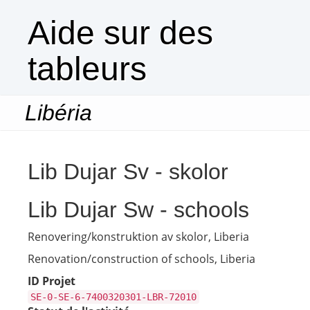
Aide sur des
tableurs
Libéria
Togg
navi
Lib Dujar Sv - skolor
Lib Dujar Sw - schools
Renovering/konstruktion av skolor, Liberia
Renovation/construction of schools, Liberia
ID Projet
SE-0-SE-6-7400320301-LBR-72010