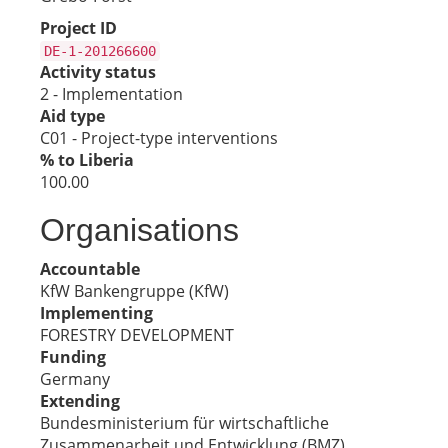
Project ID
DE-1-201266600
Activity status
2 - Implementation
Aid type
C01 - Project-type interventions
% to Liberia
100.00
Organisations
Accountable
KfW Bankengruppe (KfW)
Implementing
FORESTRY DEVELOPMENT
Funding
Germany
Extending
Bundesministerium für wirtschaftliche
Zusammenarbeit und Entwicklung (BMZ)